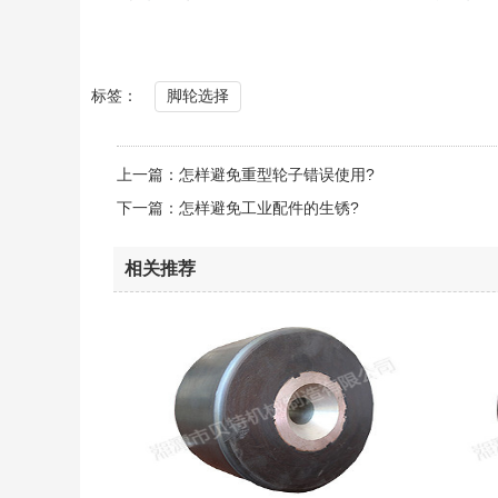
标签：
脚轮选择
上一篇：
怎样避免重型轮子错误使用?
下一篇：
怎样避免工业配件的生锈?
相关推荐