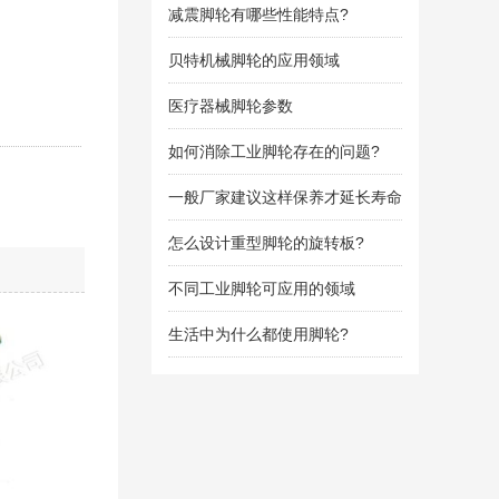
减震脚轮有哪些性能特点?
贝特机械脚轮的应用领域
医疗器械脚轮参数
如何消除工业脚轮存在的问题?
一般厂家建议这样保养才延长寿命
怎么设计重型脚轮的旋转板?
不同工业脚轮可应用的领域
生活中为什么都使用脚轮?