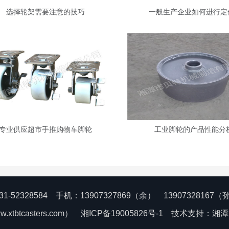
选择轮架需要注意的技巧
一般生产企业如何进行定
专业供应超市手推购物车脚轮
工业脚轮的产品性能分
28584 手机：13907327869（余） 13907328167（孙
xtbtcasters.com）
湘ICP备19005826号-1
技术支持：湘潭