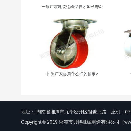
一般厂家建议这样保养才延长寿命
作为厂家会用什么样的轴承?
地址： 湖南省湘潭市九华经开区银盖北路 座机：0731-523
Copyright © 2019 湘潭市贝特机械制造有限公司（www.