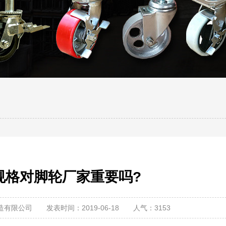
规格对脚轮厂家重要吗?
有限公司 发表时间：2019-06-18 人气：3153