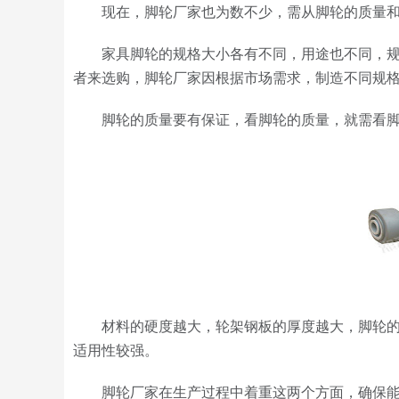
现在，脚轮厂家也为数不少，需从脚轮的质量和规
家具脚轮的规格大小各有不同，用途也不同，规格
者来选购，脚轮厂家因根据市场需求，制造不同规
脚轮的质量要有保证，看脚轮的质量，就需看脚
材料的硬度越大，轮架钢板的厚度越大，脚轮的直
适用性较强。
脚轮厂家在生产过程中着重这两个方面，确保能